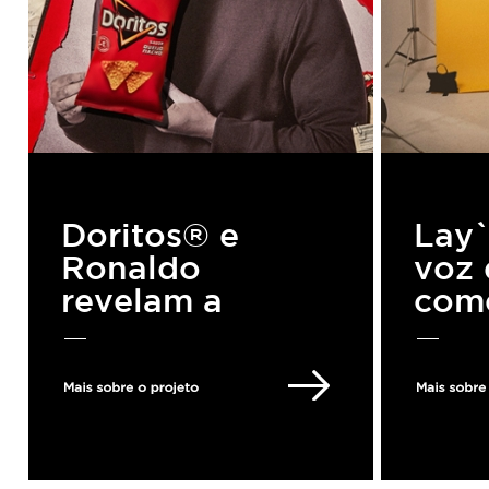
Doritos® e
Lay
Ronaldo
voz 
revelam a
come
"teoria do
usa
triângulo", em
exp
referência ao
soci
clássico corte de
mac
cabelo em 2002
fute