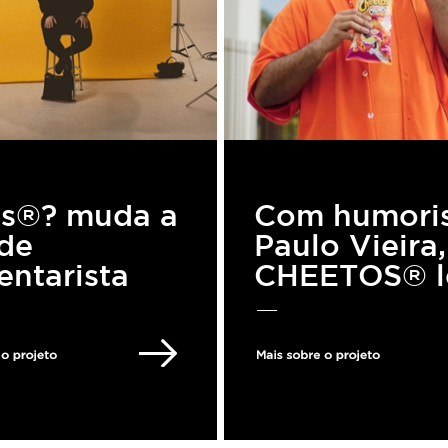
`s®? muda a
Com humori
de
Paulo Vieira,
ntarista
CHEETOS® l
ndo IA em
todo o baru
erimento
da crocância
al contra o
Crunchy par
hismo no
cidade de
bol
Patrocínio