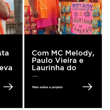
sta
Com MC Melody,
Paulo Vieira e
eva
Laurinha do
lho
Camarão,
 de
CHEETOS®
a a
lança campanha
de verão com
foco em seu