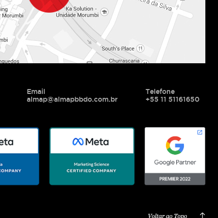
Email
Telefone
almap@almapbbdo.com.br
+55 11 51161650