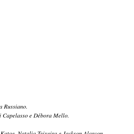
a Russiano.
 Capelasso e Débora Mello.
 Katae, Natalia Teixeira e Jackson Alarcon.