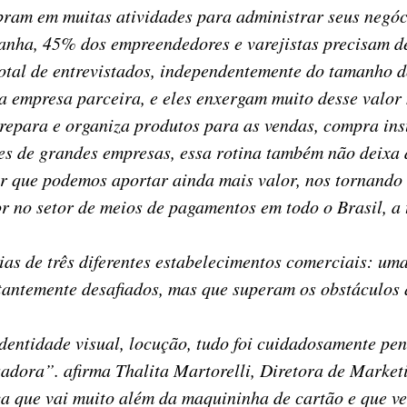
bram em muitas atividades para administrar seus negó
nha, 45% dos empreendedores e varejistas precisam de
otal de entrevistados, independentemente do tamanho 
a empresa parceira, e eles enxergam muito desse valor 
prepara e organiza produtos para as vendas, compra ins
es de grandes empresas, essa rotina também não deixa d
ue podemos aportar ainda mais valor, nos tornando ve
or no setor de meios de pagamentos em todo o Brasil, a
rias de três diferentes estabelecimentos comerciais: u
stantemente desafiados, mas que superam os obstáculos
identidade visual, locução, tudo foi cuidadosamente pe
dora”. afirma Thalita Martorelli, Diretora de Market
 que vai muito além da maquininha de cartão e que ve