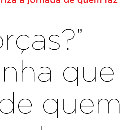
orças?”
anha que
a de quem