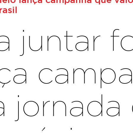
asil
ra juntar f
ança camp
 a jornad