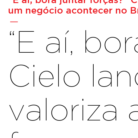
-
um negócio acontecer no Br
“E aí, bo
Cielo l
valoriza