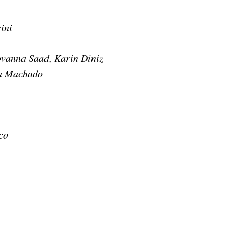
ini
ovanna Saad, Karin Diniz
ta Machado
co