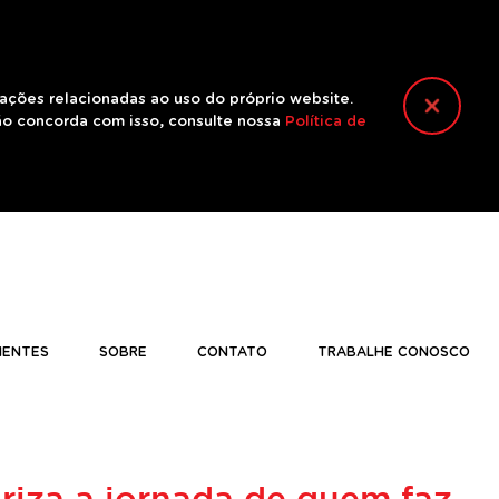
mações relacionadas ao uso do próprio website.
ão concorda com isso, consulte nossa
Política de
IENTES
SOBRE
CONTATO
TRABALHE CONOSCO
oriza a jornada de quem faz